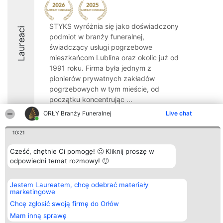
STYKS wyróżnia się jako doświadczony
Laureaci
podmiot w branży funeralnej,
świadczący usługi pogrzebowe
mieszkańcom Lublina oraz okolic już od
1991 roku. Firma była jednym z
pionierów prywatnych zakładów
pogrzebowych w tym mieście, od
początku koncentrując ...
ORŁY Branży Funeralnej
Live chat
8.6
10:21
Cześć, chętnie Ci pomogę! 🙂 Kliknij proszę w
Organizator plebiscytu
Plebiscyt
Kontakt
odpowiedni temat rozmowy! 🙂
Bright Side Solutions sp. z o.
Laureaci
Kontakt
o. sp. k.
Lista
ul. Ruska 22
wszystkich
Wrocław 50-079
Laureatów
Jestem Laureatem, chcę odebrać materiały
KRS 0000749100 | Regon
Zasady
marketingowe
381313360 | NIP 8943132676
Regulamin
Chcę zgłosić swoją firmę do Orłów
+48 508 492 400
Polityka
Prywatności
Mam inną sprawę