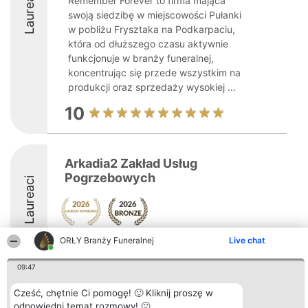
Laureaci
Remember Forever to firma mająca
swoją siedzibę w miejscowości Pułanki
w pobliżu Frysztaka na Podkarpaciu,
która od dłuższego czasu aktywnie
funkcjonuje w branży funeralnej,
koncentrując się przede wszystkim na
produkcji oraz sprzedaży wysokiej ...
10
Arkadia2 Zakład Usług
Pogrzebowych
Laureaci
ORŁY Branży Funeralnej
Live chat
8.7
09:47
Cześć, chętnie Ci pomogę! 🙂 Kliknij proszę w
Organizator plebiscytu
Plebiscyt
Kontakt
Bright Side Solutions sp. z o.
Laureaci
Kontakt
odpowiedni temat rozmowy! 🙂