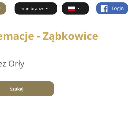
ę
Login
Inne branże
emacje - Ząbkowice
ez Orły
Szukaj