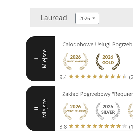
Laureaci
2026
Całodobowe Usługi Pogrze
Miejsce
I
9.4
(
Zakład Pogrzebowy "Requie
Miejsce
II
8.8
(