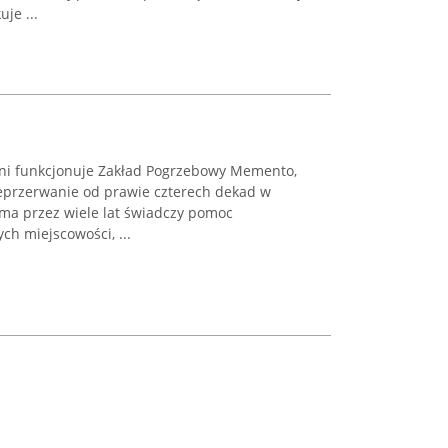
je ...
yni funkcjonuje Zakład Pogrzebowy Memento,
ieprzerwanie od prawie czterech dekad w
rma przez wiele lat świadczy pomoc
ch miejscowości, ...