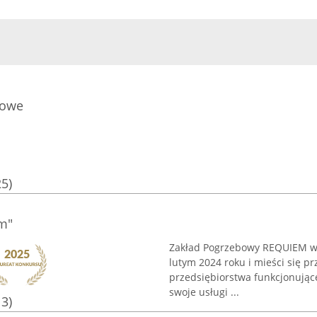
bowe
25)
m"
Zakład Pogrzebowy REQUIEM w 
lutym 2024 roku i mieści się prz
przedsiębiorstwa funkcjonując
swoje usługi ...
13)