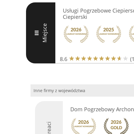
Usługi Pogrzebowe Ciepiers
Ciepierski
Miejsce
III
8.6
(
Inne firmy z województwa
Dom Pogrzebowy Archon
Laureaci