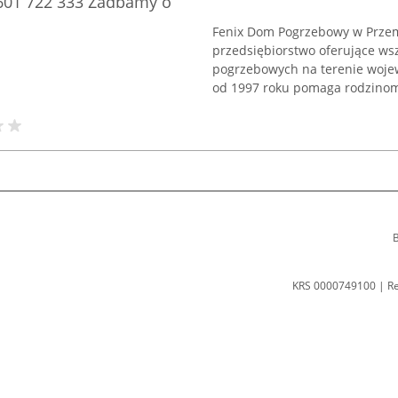
601 722 333 Zadbamy o
Fenix Dom Pogrzebowy w Prze
przedsiębiorstwo oferujące ws
pogrzebowych na terenie woje
od 1997 roku pomaga rodzinom 
B
KRS 0000749100 | R