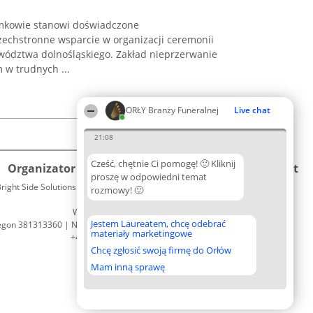
mkowie stanowi doświadczone
zechstronne wsparcie w organizacji ceremonii
wództwa dolnośląskiego. Zakład nieprzerwanie
w trudnych ...
ORŁY Branży Funeralnej
Live chat
21:08
Cześć, chętnie Ci pomogę! 🙂 Kliknij
Organizator plebiscytu
Plebiscyt
Kontakt
proszę w odpowiedni temat
right Side Solutions sp. z o. o. sp. k.
Laureaci
rozmowy! 🙂
Kontakt
ul. Ruska 22
Lista
Wrocław 50-079
wszystkich
Jestem Laureatem, chcę odebrać
egon 381313360 | NIP 8943132676
Laureatów
materiały marketingowe
+48 508 492 400
Zasady
Chcę zgłosić swoją firmę do Orłów
Regulamin
Polityka
Mam inną sprawę
Prywatności