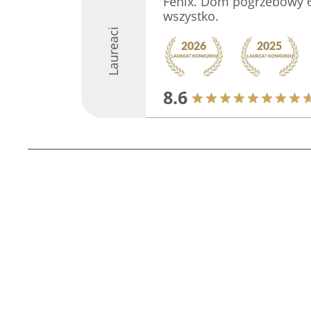
Fenix. Dom pogrzebowy 
wszystko.
Laureaci
8.6