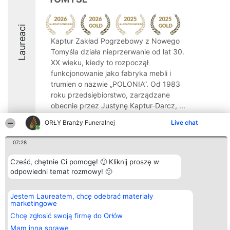
Laureaci
Kaptur Zakład Pogrzebowy z Nowego
Tomyśla działa nieprzerwanie od lat 30.
XX wieku, kiedy to rozpoczął
funkcjonowanie jako fabryka mebli i
trumien o nazwie „POLONIA”. Od 1983
roku przedsiębiorstwo, zarządzane
obecnie przez Justynę Kaptur-Darcz, ...
9.4
ORŁY Branży Funeralnej
Live chat
07:28
Organizator plebiscytu
Plebiscyt
Kontakt
Cześć, chętnie Ci pomogę! 🙂 Kliknij proszę w
Bright Side Solutions sp. z o.
Laureaci
Kontakt
odpowiedni temat rozmowy! 🙂
o. sp. k.
Lista
ul. Ruska 22
wszystkich
Wrocław 50-079
Laureatów
Jestem Laureatem, chcę odebrać materiały
KRS 0000749100 | Regon
Zasady
marketingowe
381313360 | NIP 8943132676
Regulamin
+48 508 492 400
Chcę zgłosić swoją firmę do Orłów
Polityka
Prywatności
Mam inną sprawę