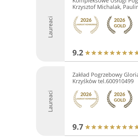
Kompleksowe Usługi Po
Krzysztof Michalak, Pauli
Laureaci
9.2
Zakład Pogrzebowy Glori
Krzyśków tel.600910499
Laureaci
9.7