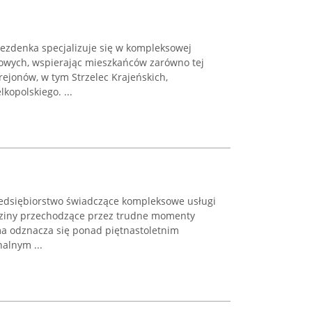
ezdenka specjalizuje się w kompleksowej
owych, wspierając mieszkańców zarówno tej
 rejonów, w tym Strzelec Krajeńskich,
opolskiego. ...
dsiębiorstwo świadczące kompleksowe usługi
dziny przechodzące przez trudne momenty
rma odznacza się ponad piętnastoletnim
alnym ...