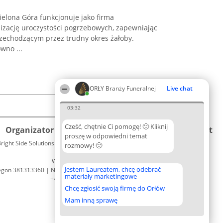
elona Góra funkcjonuje jako firma
izację uroczystości pogrzebowych, zapewniając
zechodzącym przez trudny okres żałoby.
wno ...
ORŁY Branży Funeralnej
Live chat
03:32
Cześć, chętnie Ci pomogę! 🙂 Kliknij
Organizator plebiscytu
Plebiscyt
Kontakt
proszę w odpowiedni temat
right Side Solutions sp. z o. o. sp. k.
Laureaci
rozmowy! 🙂
Kontakt
ul. Ruska 22
Lista
Wrocław 50-079
wszystkich
Jestem Laureatem, chcę odebrać
egon 381313360 | NIP 8943132676
Laureatów
materiały marketingowe
+48 508 492 400
Zasady
Chcę zgłosić swoją firmę do Orłów
Regulamin
Polityka
Mam inną sprawę
Prywatności