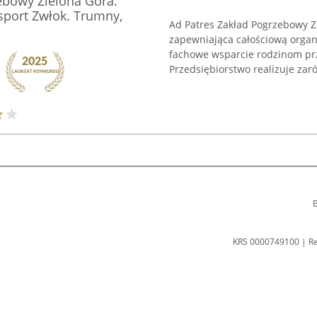
ebowy Zielona Góra.
sport Zwłok. Trumny,
Ad Patres Zakład Pogrzebowy Zi
zapewniająca całościową organ
fachowe wsparcie rodzinom pr
Przedsiębiorstwo realizuje zaró
B
KRS 0000749100 | R