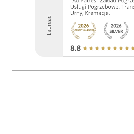
"Ad Patres" Zakład Pogrz
Usługi Pogrzebowe. Tran
Urny, Kremacje.
Laureaci
8.8