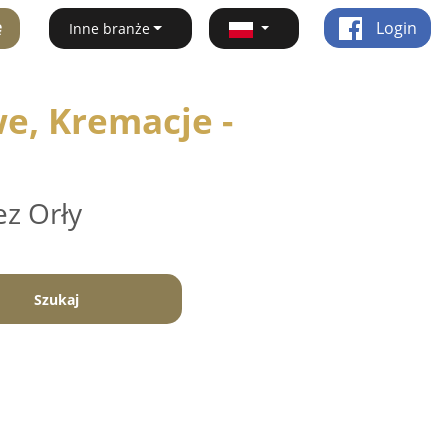
ę
Login
Inne branże
e, Kremacje -
ez Orły
Szukaj