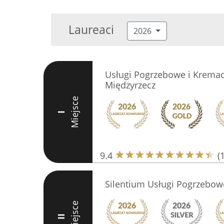
Laureaci
2026
Usługi Pogrzebowe i Krema
Międzyrzecz
Miejsce
I
9.4
(
Silentium Usługi Pogrzebow
Miejsce
II