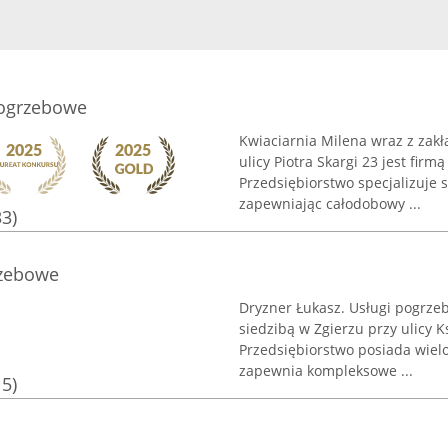
Pogrzebowe
Kwiaciarnia Milena wraz z zak
ulicy Piotra Skargi 23 jest fir
Przedsiębiorstwo specjalizuje
zapewniając całodobowy ...
33)
rzebowe
Dryzner Łukasz. Usługi pogrze
siedzibą w Zgierzu przy ulicy K
Przedsiębiorstwo posiada wielo
zapewnia kompleksowe ...
15)