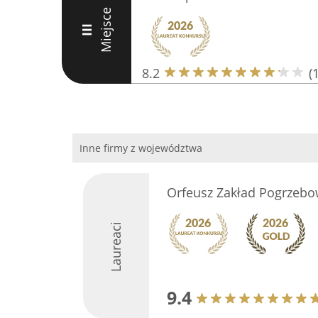
Miejsce
III
8.2
(
Inne firmy z województwa
Orfeusz Zakład Pogrzebo
Laureaci
9.4