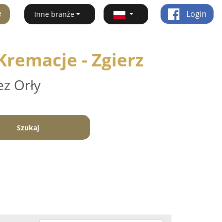
ę
Login
Inne branże
remacje - Zgierz
ez Orły
Szukaj