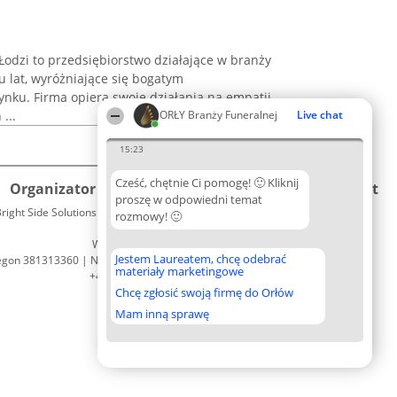
odzi to przedsiębiorstwo działające w branży
u lat, wyróżniające się bogatym
nku. Firma opiera swoje działania na empatii
...
ORŁY Branży Funeralnej
Live chat
15:23
Cześć, chętnie Ci pomogę! 🙂 Kliknij
Organizator plebiscytu
Plebiscyt
Kontakt
proszę w odpowiedni temat
right Side Solutions sp. z o. o. sp. k.
Laureaci
rozmowy! 🙂
Kontakt
ul. Ruska 22
Lista
Wrocław 50-079
wszystkich
Jestem Laureatem, chcę odebrać
egon 381313360 | NIP 8943132676
Laureatów
materiały marketingowe
+48 508 492 400
Zasady
Chcę zgłosić swoją firmę do Orłów
Regulamin
Polityka
Mam inną sprawę
Prywatności