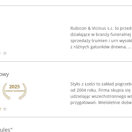
Rubicon & Vicinus s.c. to prze
działające w branży funeralnej
sprzedaży trumien i urn wysoki
z różnych gatunków drewna, ...
bowy
Styks z Łodzi to zakład pogrze
od 2004 roku. Firma skupia się
udzielając wszechstronnego w
przygotowań. Wieloletnie doświ
ules"