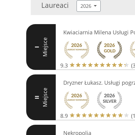
Laureaci
2026
Kwiaciarnia Milena Usługi 
Miejsce
I
9.3
(
Dryzner Łukasz. Usługi pog
Miejsce
II
8.9
(
Nekropolia