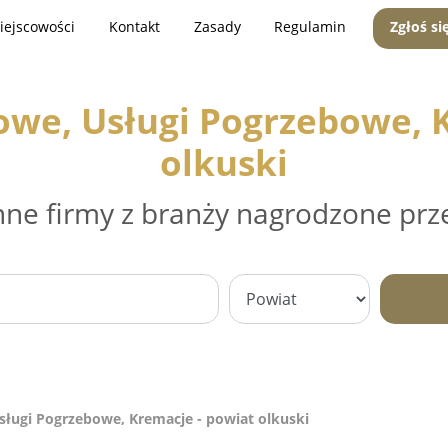
iejscowości
Kontakt
Zasady
Regulamin
Zgłoś si
owe, Usługi Pogrzebowe, K
olkuski
nne firmy z branży nagrodzone prz
ługi Pogrzebowe, Kremacje - powiat olkuski