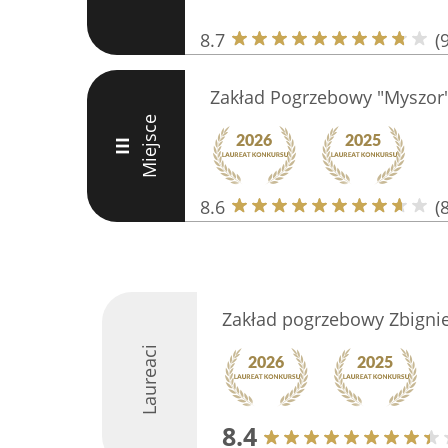
8.7
(9
Zakład Pogrzebowy "Myszor"
Miejsce
III
8.6
(8
Zakład pogrzebowy Zbigni
Laureaci
8.4