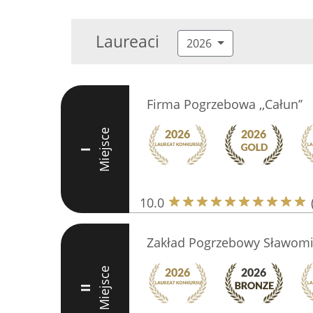
Laureaci
2026
Firma Pogrzebowa ,,Całun’’
Miejsce
I
10.0
Zakład Pogrzebowy Sławomi
Miejsce
II