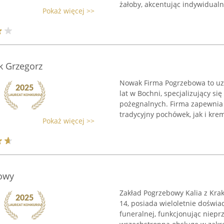
żałoby, akcentując indywidualne
Pokaż więcej >>
 Grzegorz
Nowak Firma Pogrzebowa to uz
lat w Bochni, specjalizujący s
pożegnalnych. Firma zapewnia 
tradycyjny pochówek, jak i krema
Pokaż więcej >>
bowy
Zakład Pogrzebowy Kalia z Krak
14, posiada wieloletnie doświa
funeralnej, funkcjonując niep