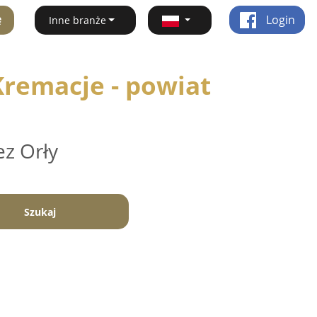
ę
Login
Inne branże
remacje - powiat
ez Orły
Szukaj