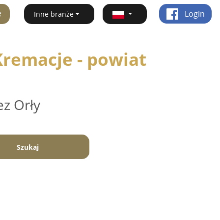
ę
Login
Inne branże
remacje - powiat
ez Orły
Szukaj