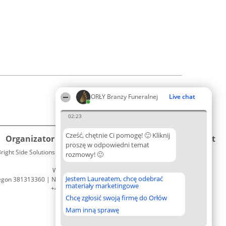
ORŁY Branży Funeralnej
Live chat
02:23
Cześć, chętnie Ci pomogę! 🙂 Kliknij
Organizator plebiscytu
Plebiscyt
Kontakt
proszę w odpowiedni temat
right Side Solutions sp. z o. o. sp. k.
Laureaci
rozmowy! 🙂
Kontakt
ul. Ruska 22
Lista
Wrocław 50-079
wszystkich
Jestem Laureatem, chcę odebrać
egon 381313360 | NIP 8943132676
Laureatów
materiały marketingowe
+48 508 492 400
Zasady
Chcę zgłosić swoją firmę do Orłów
Regulamin
Polityka
Mam inną sprawę
Prywatności