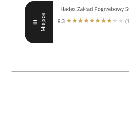
Hades Zakład Pogrzebowy St
Miejsce
8.3
(
III