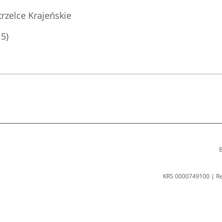
rzelce Krajeńskie
15)
B
KRS 0000749100 | R