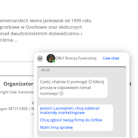
amieniarskich Iwona Jankowiak od 1999 roku
ogrzebowe w Ozorkowie oraz okolicznych
onad dwudziestoletnim doświadczeniu i
óżnia ...
ORŁY Branży Funeralnej
Live chat
06:20
Cześć, chętnie Ci pomogę! 🙂 Kliknij
Organizator plebiscytu
Plebiscyt
Kontakt
proszę w odpowiedni temat
right Side Solutions sp. z o. o. sp. k.
Laureaci
rozmowy! 🙂
Kontakt
ul. Ruska 22
Lista
Wrocław 50-079
wszystkich
Jestem Laureatem, chcę odebrać
egon 381313360 | NIP 8943132676
Laureatów
materiały marketingowe
+48 508 492 400
Zasady
Chcę zgłosić swoją firmę do Orłów
Regulamin
Polityka
Mam inną sprawę
Prywatności