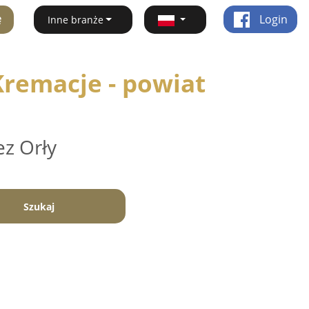
ę
Login
Inne branże
remacje - powiat
ez Orły
Szukaj