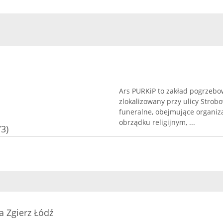
Ars PURKiP to zakład pogrzebow
zlokalizowany przy ulicy Strob
funeralne, obejmujące organiz
obrządku religijnym, ...
73)
 Zgierz Łódź