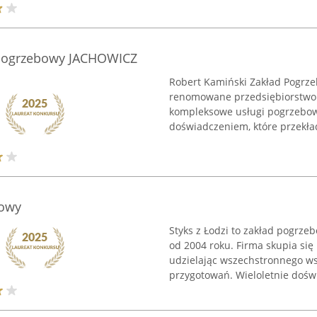
 Pogrzebowy JACHOWICZ
Robert Kamiński Zakład Pogrze
renomowane przedsiębiorstwo d
kompleksowe usługi pogrzebowe
doświadczeniem, które przekład
bowy
Styks z Łodzi to zakład pogrze
od 2004 roku. Firma skupia się
udzielając wszechstronnego w
przygotowań. Wieloletnie doświ