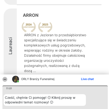
ARRON
ARRON z Jezioran to przedsiębiorstwo
Laureaci
specjalizujące się w świadczeniu
kompleksowych usług pogrzebowych,
wspierając rodziny w okresie żałoby.
Działalność firmy obejmuje całościową
organizację uroczystości
pożegnalnych, realizowaną z dużą
dozą ...
8.6
ORŁY Branży Funeralnej
Live chat
11:01
Organizator plebiscytu
Plebiscyt
Kontakt
Cześć, chętnie Ci pomogę! 🙂 Kliknij proszę w
Bright Side Solutions sp. z o.
Laureaci
Kontakt
odpowiedni temat rozmowy! 🙂
o. sp. k.
Lista
ul. Ruska 22
wszystkich