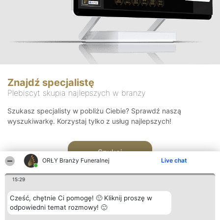
Znajdź specjalistę
Plebiscyt skupia najlepszych w branży
Szukasz specjalisty w pobliżu Ciebie? Sprawdź naszą
wyszukiwarkę. Korzystaj tylko z usług najlepszych!
Szukaj
ORŁY Branży Funeralnej
Live chat
15:29
Cześć, chętnie Ci pomogę! 🙂 Kliknij proszę w
odpowiedni temat rozmowy! 🙂