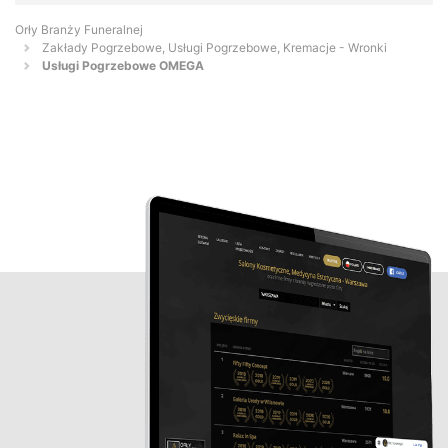
Orły Branży Funeralnej
Zakłady Pogrzebowe, Usługi Pogrzebowe, Kremacje - Wronki
Usługi Pogrzebowe OMEGA