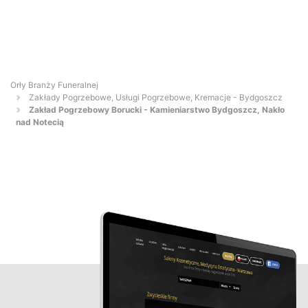
Orły Branży Funeralnej
Zakłady Pogrzebowe, Usługi Pogrzebowe, Kremacje - Bydgoszcz
Zakład Pogrzebowy Borucki - Kamieniarstwo Bydgoszcz, Nakło
nad Notecią