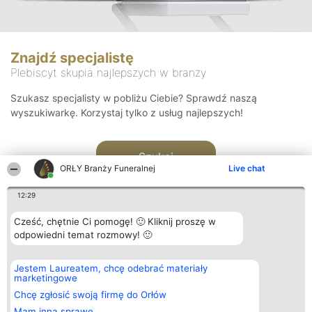
Znajdź specjalistę
Plebiscyt skupia najlepszych w branży
Szukasz specjalisty w pobliżu Ciebie? Sprawdź naszą
wyszukiwarkę. Korzystaj tylko z usług najlepszych!
Szukaj
ORŁY Branży Funeralnej
Live chat
12:29
Cześć, chętnie Ci pomogę! 🙂 Kliknij proszę w
odpowiedni temat rozmowy! 🙂
Organizator plebiscytu
Plebiscyt
Kontakt
Jestem Laureatem, chcę odebrać materiały
Bright Side Solutions sp. z o.
Laureaci
Kontakt
marketingowe
o. sp. k.
Lista
ul. Ruska 22
wszystkich
Chcę zgłosić swoją firmę do Orłów
Wrocław 50-079
Laureatów
Mam inną sprawę
KRS 0000749100 | Regon
Zasady