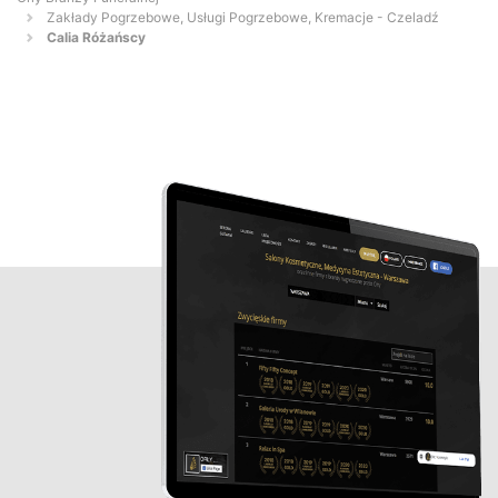
Zakłady Pogrzebowe, Usługi Pogrzebowe, Kremacje - Czeladź
Calia Różańscy