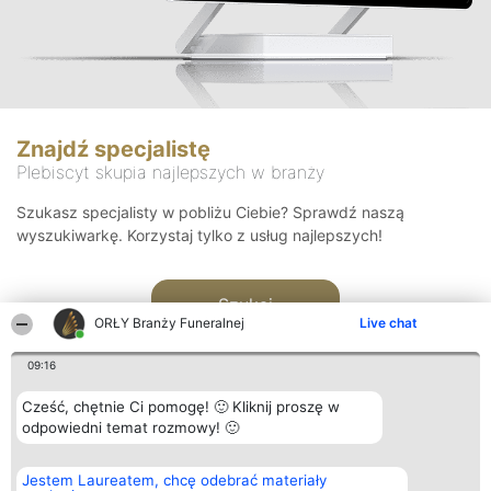
Znajdź specjalistę
Plebiscyt skupia najlepszych w branży
Szukasz specjalisty w pobliżu Ciebie? Sprawdź naszą
wyszukiwarkę. Korzystaj tylko z usług najlepszych!
Szukaj
ORŁY Branży Funeralnej
Live chat
09:16
Cześć, chętnie Ci pomogę! 🙂 Kliknij proszę w
odpowiedni temat rozmowy! 🙂
Organizator plebiscytu
Plebiscyt
Kontakt
Jestem Laureatem, chcę odebrać materiały
Bright Side Solutions sp. z o.
Laureaci
Kontakt