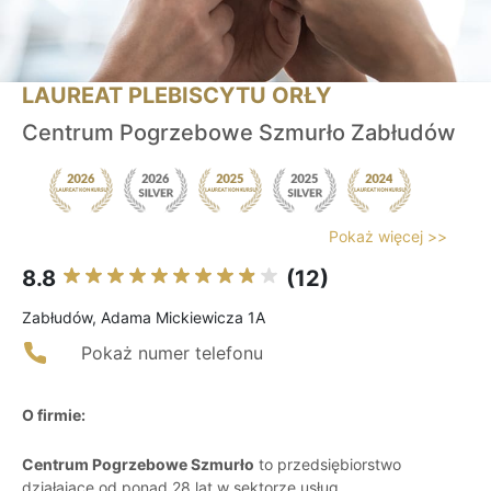
LAUREAT PLEBISCYTU ORŁY
Centrum Pogrzebowe Szmurło Zabłudów
Pokaż więcej >>
8.8
(12)
Zabłudów, Adama Mickiewicza 1A
Pokaż numer telefonu
O firmie:
Centrum Pogrzebowe Szmurło
to przedsiębiorstwo
działające od ponad 28 lat w sektorze usług