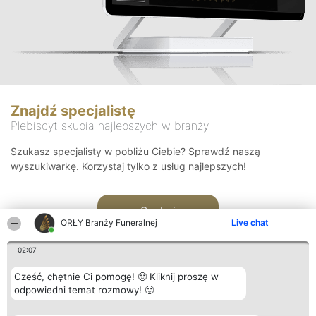
Znajdź specjalistę
Plebiscyt skupia najlepszych w branży
Szukasz specjalisty w pobliżu Ciebie? Sprawdź naszą
wyszukiwarkę. Korzystaj tylko z usług najlepszych!
Szukaj
ORŁY Branży Funeralnej
Live chat
02:07
Cześć, chętnie Ci pomogę! 🙂 Kliknij proszę w
odpowiedni temat rozmowy! 🙂
Organizator plebiscytu
Plebiscyt
Kontakt