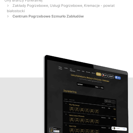
Orły Branży Funeralnej
Zakłady Pogrzebowe, Usługi Pogrzebowe, Kremacje - powiat
białostocki
Centrum Pogrzebowe Szmurło Zabłudów