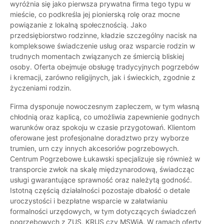
wyróżnia się jako pierwsza prywatna firma tego typu w
mieście, co podkreśla jej pionierską rolę oraz mocne
powiązanie z lokalną społecznością. Jako
przedsiębiorstwo rodzinne, kładzie szczególny nacisk na
kompleksowe świadczenie usług oraz wsparcie rodzin w
trudnych momentach związanych ze śmiercią bliskiej
osoby. Oferta obejmuje obsługę tradycyjnych pogrzebów
i kremacji, zarówno religijnych, jak i świeckich, zgodnie z
życzeniami rodzin.
Firma dysponuje nowoczesnym zapleczem, w tym własną
chłodnią oraz kaplicą, co umożliwia zapewnienie godnych
warunków oraz spokoju w czasie przygotowań. Klientom
oferowane jest profesjonalne doradztwo przy wyborze
trumien, urn czy innych akcesoriów pogrzebowych.
Centrum Pogrzebowe Łukawski specjalizuje się również w
transporcie zwłok na skalę międzynarodową, świadcząc
usługi gwarantujące sprawność oraz należytą godność.
Istotną częścią działalności pozostaje dbałość o detale
uroczystości i bezpłatne wsparcie w załatwianiu
formalności urzędowych, w tym dotyczących świadczeń
pogrzebowych z ZUS, KRUS czy MSWiA. W ramach oferty