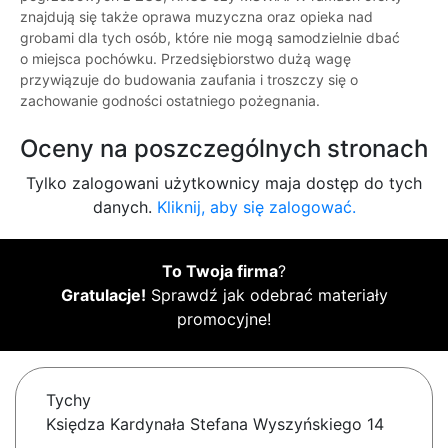
znajdują się także oprawa muzyczna oraz opieka nad
grobami dla tych osób, które nie mogą samodzielnie dbać
o miejsca pochówku. Przedsiębiorstwo dużą wagę
przywiązuje do budowania zaufania i troszczy się o
zachowanie godności ostatniego pożegnania.
Oceny na poszczególnych stronach
Tylko zalogowani użytkownicy maja dostęp do tych
danych.
Kliknij, aby się zalogować.
To Twoja firma
?
Gratulacje!
Sprawdź jak odebrać materiały
promocyjne!
Tychy
Księdza Kardynała Stefana Wyszyńskiego 14