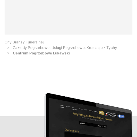
Orły Branży Funeralnej
Zakłady Pogrzebowe, Usługi Pogrzebowe, Kremacje - Tychy
Centrum Pogrzebowe Łukawski