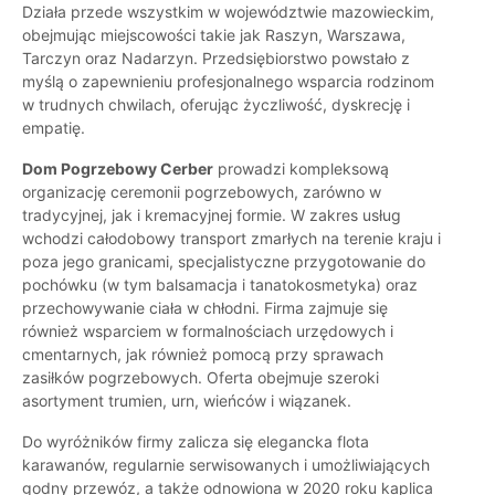
Działa przede wszystkim w województwie mazowieckim,
obejmując miejscowości takie jak Raszyn, Warszawa,
Tarczyn oraz Nadarzyn. Przedsiębiorstwo powstało z
myślą o zapewnieniu profesjonalnego wsparcia rodzinom
w trudnych chwilach, oferując życzliwość, dyskrecję i
empatię.
Dom Pogrzebowy Cerber
prowadzi kompleksową
organizację ceremonii pogrzebowych, zarówno w
tradycyjnej, jak i kremacyjnej formie. W zakres usług
wchodzi całodobowy transport zmarłych na terenie kraju i
poza jego granicami, specjalistyczne przygotowanie do
pochówku (w tym balsamacja i tanatokosmetyka) oraz
przechowywanie ciała w chłodni. Firma zajmuje się
również wsparciem w formalnościach urzędowych i
cmentarnych, jak również pomocą przy sprawach
zasiłków pogrzebowych. Oferta obejmuje szeroki
asortyment trumien, urn, wieńców i wiązanek.
Do wyróżników firmy zalicza się elegancka flota
karawanów, regularnie serwisowanych i umożliwiających
godny przewóz, a także odnowiona w 2020 roku kaplica