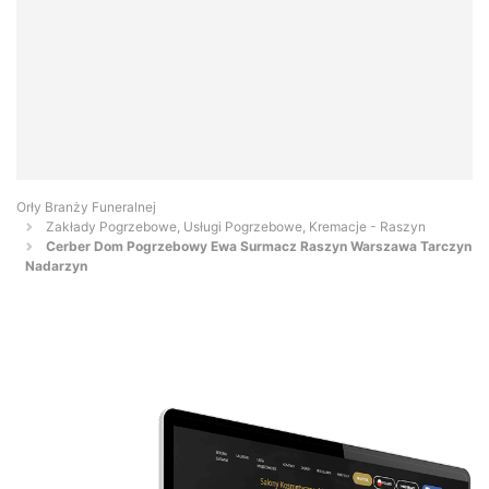
Orły Branży Funeralnej
Zakłady Pogrzebowe, Usługi Pogrzebowe, Kremacje - Raszyn
Cerber Dom Pogrzebowy Ewa Surmacz Raszyn Warszawa Tarczyn
Nadarzyn