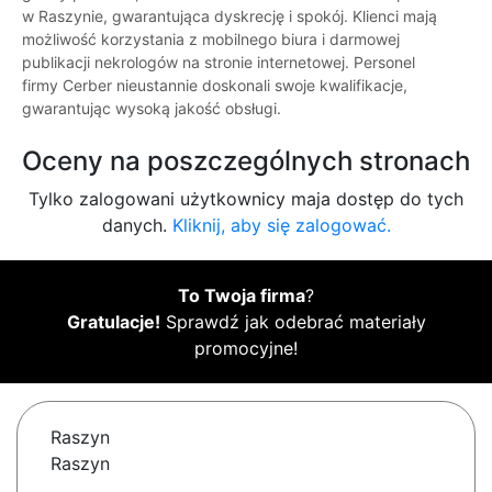
w Raszynie, gwarantująca dyskrecję i spokój. Klienci mają
możliwość korzystania z mobilnego biura i darmowej
publikacji nekrologów na stronie internetowej. Personel
firmy Cerber nieustannie doskonali swoje kwalifikacje,
gwarantując wysoką jakość obsługi.
Oceny na poszczególnych stronach
Tylko zalogowani użytkownicy maja dostęp do tych
danych.
Kliknij, aby się zalogować.
To Twoja firma
?
Gratulacje!
Sprawdź jak odebrać materiały
promocyjne!
Raszyn
Raszyn