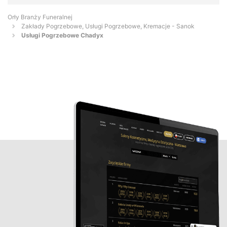
Orły Branży Funeralnej
Zakłady Pogrzebowe, Usługi Pogrzebowe, Kremacje - Sanok
Usługi Pogrzebowe Chadyx