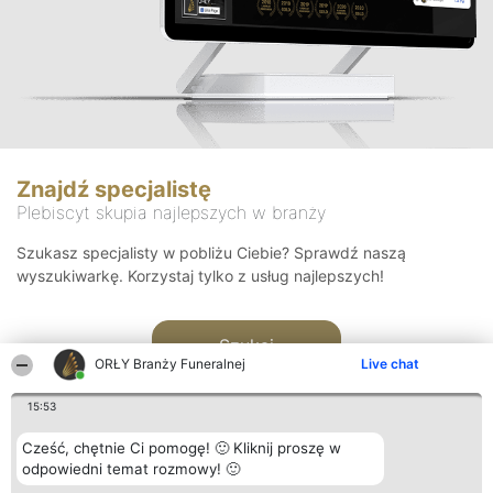
Znajdź specjalistę
Plebiscyt skupia najlepszych w branży
Szukasz specjalisty w pobliżu Ciebie? Sprawdź naszą
wyszukiwarkę. Korzystaj tylko z usług najlepszych!
Szukaj
ORŁY Branży Funeralnej
Live chat
15:53
Cześć, chętnie Ci pomogę! 🙂 Kliknij proszę w
odpowiedni temat rozmowy! 🙂