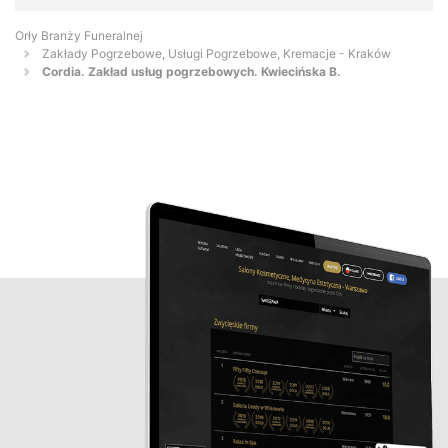
Orły Branży Funeralnej
Zakłady Pogrzebowe, Usługi Pogrzebowe, Kremacje - Kraków
Cordia. Zakład usług pogrzebowych. Kwiecińska B.