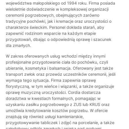
województwa małopolskiego od 1994 roku. Firma posiada
wieloletnie doświadczenie w kompleksowej organizacji
ceremonii pogrzebowych, obejmujących zarówno
tradycyjne pochówki, jak i kremacje oraz uroczystości o
charakterze świeckim. Personel dokłada starań, aby
zapewnić rodzinom wsparcie na każdym etapie
przygotowań, dbając o odpowiednią oprawę i szacunek
dla zmarłych.
W zakres oferowanych usług wchodzi między innymi
profesjonalne przygotowanie ciała do pochówku, czyli
ubieranie, kosmetyka i balsamacja. Oferowany jest także
transport zwłok oraz przewóz uczestników ceremonii, jeśli
wymaga tego sytuacja. Firma zapewnia oprawę
florystyczną, w tym wieńce i wiązanki, a także organizuje
oprawę muzyczną uroczystości. Cordia dostarcza
doradztwa w kwestiach formalnych, pomagając w
uzyskaniu zasiłku pogrzebowego z ZUS lub KRUS oraz
umożliwia kredytowanie kosztów pogrzebu. W ofercie
znajdują się również usługi kamieniarskie,
przygotowywanie tabliczek i zdjęć na porcelanie, a także
całodobowy odbiór zmarłych i opieka nad grobami.