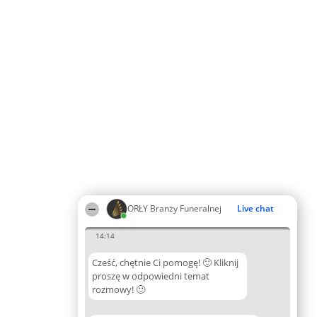
ORŁY Branży Funeralnej
Live chat
14:14
Cześć, chętnie Ci pomogę! 🙂 Kliknij
proszę w odpowiedni temat
rozmowy! 🙂