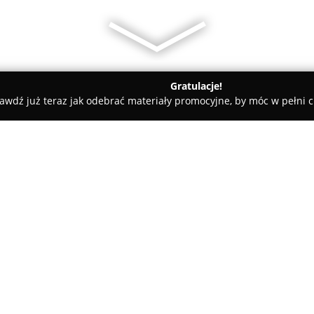
Gratulacje!
awdź już teraz jak odebrać materiały promocyjne, by móc w pełni c
ugi Pogrzebowe, Kremacje - powiat wodzisławski
CREDO Komple
bowe Krzysztof Sosna
O firmie:
CREDO Kompleksowe usługi p
pogrzebowy z siedzibą w Syryni
Krzysztofa Sosnę. Właściciel a
dekady, kładąc nacisk na profe
wsparcie w trudnych momentach