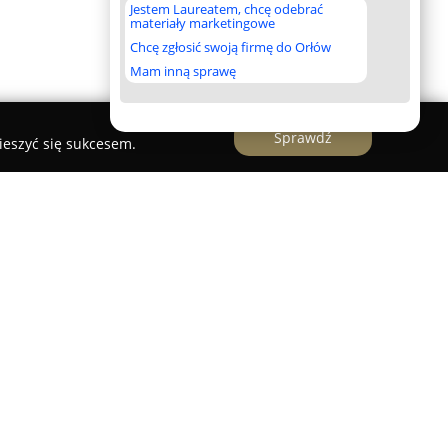
Jestem Laureatem, chcę odebrać
materiały marketingowe
Chcę zgłosić swoją firmę do Orłów
Mam inną sprawę
Sprawdź
ieszyć się sukcesem.
ksowe usługi pogrzebowe Krzysztof Sosna
ogrzebowe Krzysztof Sosna
to uznany zakład
 przy ulicy 8 Maja 17, prowadzony przez
ktywnie uczestniczy w obsłudze klientów od ponad
sjonalizm oraz rzetelność działania, co zapewnia
 żałoby. Przedsiębiorstwo specjalizuje się w