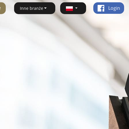
ę
Login
Inne branże