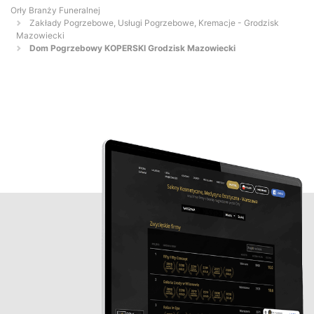
Orły Branży Funeralnej
Zakłady Pogrzebowe, Usługi Pogrzebowe, Kremacje - Grodzisk
Mazowiecki
Dom Pogrzebowy KOPERSKI Grodzisk Mazowiecki