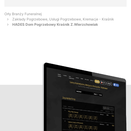
Orły Branży Funeralnej
Zakłady Pogrzebowe, Usługi Pogrzebowe, Kremacje - Kraśnik
HADES Dom Pogrzebowy Kraśnik Z.Wierzchowiak