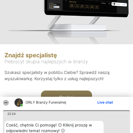
Znajdź specjalistę
Plebiscyt skupia najlepszych w branży
Szukasz specjalisty w pobliżu Ciebie? Sprawdź naszą
wyszukiwarkę. Korzystaj tylko z usług najlepszych!
Szukaj
ORŁY Branży Funeralnej
Live chat
22:24
Cześć, chętnie Ci pomogę! 🙂 Kliknij proszę w
odpowiedni temat rozmowy! 🙂