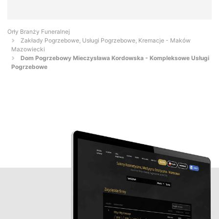
Orły Branży Funeralnej
Zakłady Pogrzebowe, Usługi Pogrzebowe, Kremacje - Maków
Mazowiecki
Dom Pogrzebowy Mieczysława Kordowska - Kompleksowe Usługi
Pogrzebowe