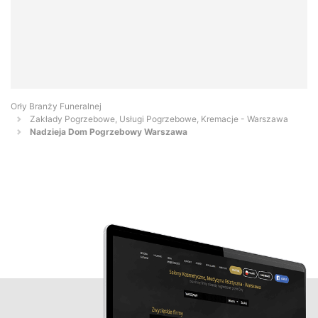
Orły Branży Funeralnej
Zakłady Pogrzebowe, Usługi Pogrzebowe, Kremacje - Warszawa
Nadzieja Dom Pogrzebowy Warszawa