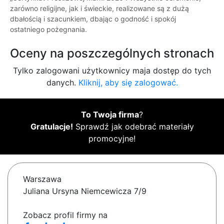
zarówno religijne, jak i świeckie, realizowane są z dużą
dbałością i szacunkiem, dbając o godność i spokój
ostatniego pożegnania.
Oceny na poszczególnych stronach
Tylko zalogowani użytkownicy maja dostęp do tych
danych.
Kliknij, aby się zalogować.
To Twoja firma
?
Gratulacje!
Sprawdź jak odebrać materiały
promocyjne!
Warszawa
Juliana Ursyna Niemcewicza 7/9
Zobacz profil firmy na