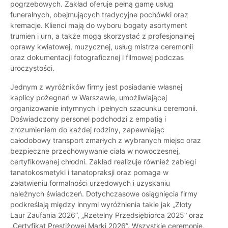
pogrzebowych. Zakład oferuje pełną gamę usług
funeralnych, obejmujących tradycyjne pochówki oraz
kremacje. Klienci mają do wyboru bogaty asortyment
trumien i urn, a także mogą skorzystać z profesjonalnej
oprawy kwiatowej, muzycznej, usług mistrza ceremonii
oraz dokumentacji fotograficznej i filmowej podczas
uroczystości.
Jednym z wyróżników firmy jest posiadanie własnej
kaplicy pożegnań w Warszawie, umożliwiającej
organizowanie intymnych i pełnych szacunku ceremonii.
Doświadczony personel podchodzi z empatią i
zrozumieniem do każdej rodziny, zapewniając
całodobowy transport zmarłych z wybranych miejsc oraz
bezpieczne przechowywanie ciała w nowoczesnej,
certyfikowanej chłodni. Zakład realizuje również zabiegi
tanatokosmetyki i tanatopraksji oraz pomaga w
załatwieniu formalności urzędowych i uzyskaniu
należnych świadczeń. Dotychczasowe osiągnięcia firmy
podkreślają między innymi wyróżnienia takie jak „Złoty
Laur Zaufania 2026”, „Rzetelny Przedsiębiorca 2025” oraz
„Certyfikat Prestiżowej Marki 2026”. Wszystkie ceremonie,