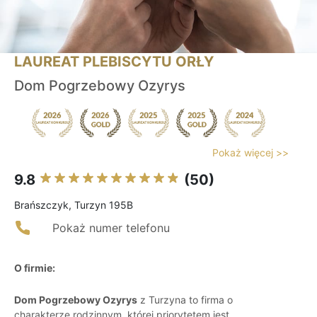
LAUREAT PLEBISCYTU ORŁY
Dom Pogrzebowy Ozyrys
Pokaż więcej >>
9.8
(50)
Brańszczyk, Turzyn 195B
Pokaż numer telefonu
O firmie:
Dom Pogrzebowy Ozyrys
z Turzyna to firma o
charakterze rodzinnym, której priorytetem jest