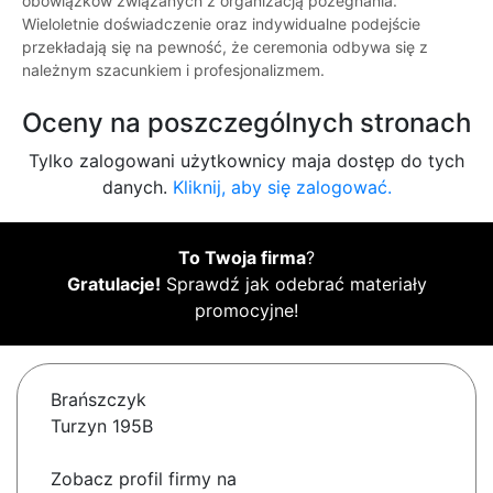
obowiązków związanych z organizacją pożegnania.
Wieloletnie doświadczenie oraz indywidualne podejście
przekładają się na pewność, że ceremonia odbywa się z
należnym szacunkiem i profesjonalizmem.
Oceny na poszczególnych stronach
Tylko zalogowani użytkownicy maja dostęp do tych
danych.
Kliknij, aby się zalogować.
To Twoja firma
?
Gratulacje!
Sprawdź jak odebrać materiały
promocyjne!
Brańszczyk
Turzyn 195B
Zobacz profil firmy na