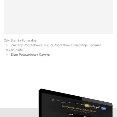
Orły Branży Funeralnej
Zakłady Pogrzebowe, Usługi Pogrzebowe, Kremacje - powiat
wyszkowski
Dom Pogrzebowy Ozyrys