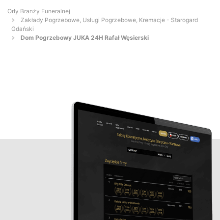
Orły Branży Funeralnej
Zakłady Pogrzebowe, Usługi Pogrzebowe, Kremacje - Starogard
Gdański
Dom Pogrzebowy JUKA 24H Rafał Węsierski