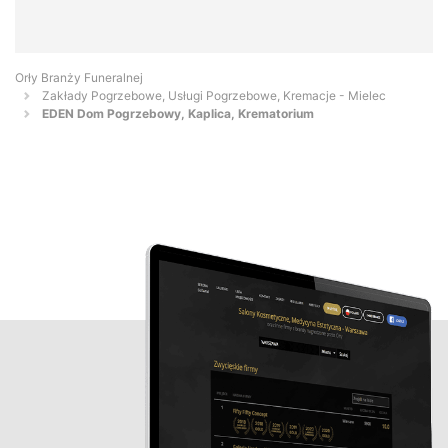
Orły Branży Funeralnej
Zakłady Pogrzebowe, Usługi Pogrzebowe, Kremacje - Mielec
EDEN Dom Pogrzebowy, Kaplica, Krematorium