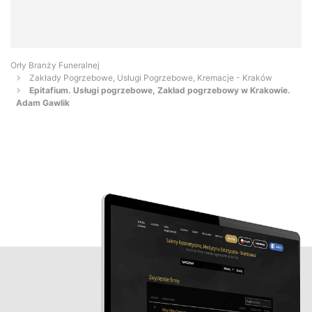
Orły Branży Funeralnej
Zakłady Pogrzebowe, Usługi Pogrzebowe, Kremacje - Kraków
Epitafium. Usługi pogrzebowe, Zakład pogrzebowy w Krakowie.
Adam Gawlik