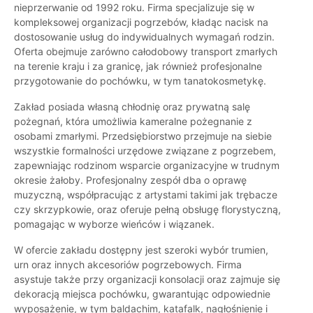
nieprzerwanie od 1992 roku. Firma specjalizuje się w
kompleksowej organizacji pogrzebów, kładąc nacisk na
dostosowanie usług do indywidualnych wymagań rodzin.
Oferta obejmuje zarówno całodobowy transport zmarłych
na terenie kraju i za granicę, jak również profesjonalne
przygotowanie do pochówku, w tym tanatokosmetykę.
Zakład posiada własną chłodnię oraz prywatną salę
pożegnań, która umożliwia kameralne pożegnanie z
osobami zmarłymi. Przedsiębiorstwo przejmuje na siebie
wszystkie formalności urzędowe związane z pogrzebem,
zapewniając rodzinom wsparcie organizacyjne w trudnym
okresie żałoby. Profesjonalny zespół dba o oprawę
muzyczną, współpracując z artystami takimi jak trębacze
czy skrzypkowie, oraz oferuje pełną obsługę florystyczną,
pomagając w wyborze wieńców i wiązanek.
W ofercie zakładu dostępny jest szeroki wybór trumien,
urn oraz innych akcesoriów pogrzebowych. Firma
asystuje także przy organizacji konsolacji oraz zajmuje się
dekoracją miejsca pochówku, gwarantując odpowiednie
wyposażenie, w tym baldachim, katafalk, nagłośnienie i