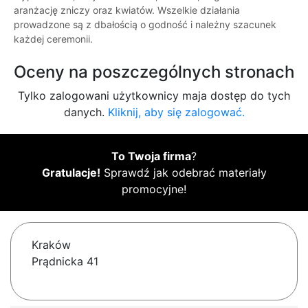
aranżację zniczy oraz kwiatów. Wszelkie działania
prowadzone są z dbałością o godność i należny szacunek
każdej ceremonii.
Oceny na poszczególnych stronach
Tylko zalogowani użytkownicy maja dostęp do tych
danych.
Kliknij, aby się zalogować.
To Twoja firma
?
Gratulacje!
Sprawdź jak odebrać materiały
promocyjne!
Kraków
Prądnicka 41