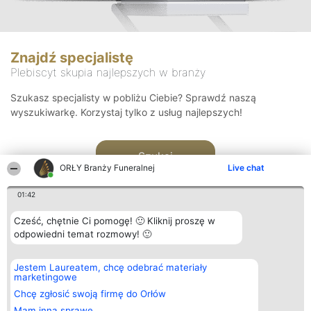
Znajdź specjalistę
Plebiscyt skupia najlepszych w branży
Szukasz specjalisty w pobliżu Ciebie? Sprawdź naszą
wyszukiwarkę. Korzystaj tylko z usług najlepszych!
Szukaj
ORŁY Branży Funeralnej
Live chat
01:42
Cześć, chętnie Ci pomogę! 🙂 Kliknij proszę w
odpowiedni temat rozmowy! 🙂
Organizator plebiscytu
Plebiscyt
Kontakt
Jestem Laureatem, chcę odebrać materiały
Bright Side Solutions sp. z o.
Laureaci
Kontakt
marketingowe
o. sp. k.
Lista
ul. Ruska 22
wszystkich
Chcę zgłosić swoją firmę do Orłów
Wrocław 50-079
Laureatów
Mam inną sprawę
KRS 0000749100 | Regon
Zasady