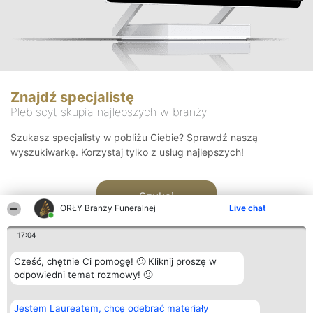
Znajdź specjalistę
Plebiscyt skupia najlepszych w branży
Szukasz specjalisty w pobliżu Ciebie? Sprawdź naszą
wyszukiwarkę. Korzystaj tylko z usług najlepszych!
Szukaj
ORŁY Branży Funeralnej
Live chat
17:04
Cześć, chętnie Ci pomogę! 🙂 Kliknij proszę w
odpowiedni temat rozmowy! 🙂
Organizator plebiscytu
Plebiscyt
Kontakt
Jestem Laureatem, chcę odebrać materiały
Bright Side Solutions sp. z o.
Laureaci
Kontakt