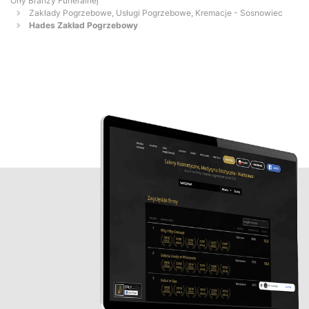
Orły Branży Funeralnej
Zakłady Pogrzebowe, Usługi Pogrzebowe, Kremacje - Sosnowiec
Hades Zakład Pogrzebowy