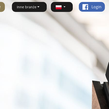
ę
Login
Inne branże