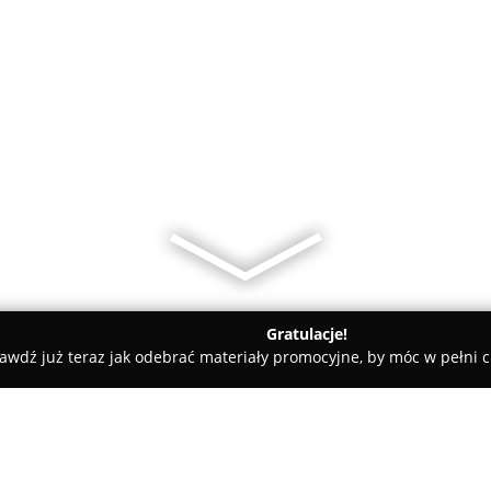
Gratulacje!
awdź już teraz jak odebrać materiały promocyjne, by móc w pełni c
ugi Pogrzebowe, Kremacje - powiat buski
Kaleta Andrzej. Cał