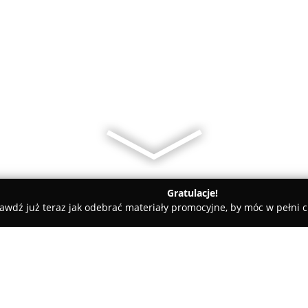
Gratulacje!
awdź już teraz jak odebrać materiały promocyjne, by móc w pełni c
ługi Pogrzebowe, Kremacje - Wołomin
Usługi Pogrzebowe Kons