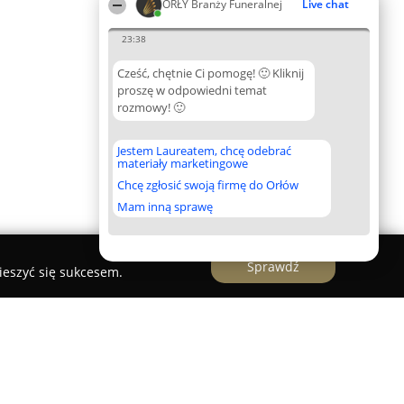
ORŁY Branży Funeralnej
Live chat
23:38
Cześć, chętnie Ci pomogę! 🙂 Kliknij
proszę w odpowiedni temat
rozmowy! 🙂
Jestem Laureatem, chcę odebrać
materiały marketingowe
Chcę zgłosić swoją firmę do Orłów
Mam inną sprawę
Sprawdź
ieszyć się sukcesem.
ul