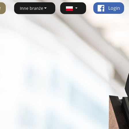
ę
Login
Inne branże