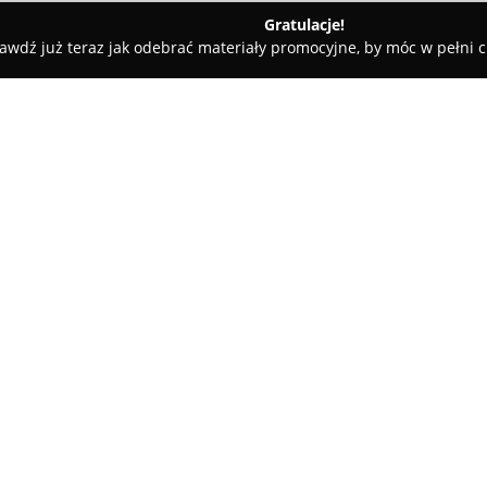
Gratulacje!
awdź już teraz jak odebrać materiały promocyjne, by móc w pełni c
ługi Pogrzebowe, Kremacje - Gdańsk
Dom pogrzebowy KREMO
O firmie:
Dom Pogrzebowy Kremo
z sie
uznany zakład pogrzebowy świ
przez siedem dni w tygodniu. 
organizacji ceremonii pożegnal
Pokaż więcej >>
katolickim, jak i świeckim. Pr
załatwianiem formalności urzęd
USC czy KRUS, co znacząco usp
Kremo zapewnia usługi obejmuj
poza jego granicami, przeprow