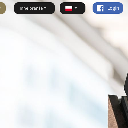
ę
Login
Inne branże