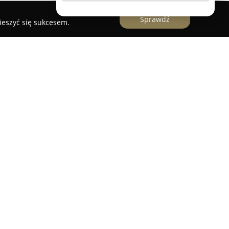
Sprawdź
ieszyć się sukcesem.
dzibą przy ulicy Kartuskiej 147 w Gdańsku to
adczący kompleksowe usługi przez całą dobę,
Firma specjalizuje się w pełnym wsparciu podczas
nych zarówno o charakterze religijnym, w tym
zedsiębiorstwo zajmuje się również profesjonalnym
owych, obejmujących instytucje takie jak ZUS,
rawnia proces dla rodzin w żałobie.
ące transport zmarłych na terenie kraju oraz
adza kremacje, a także oferuje bogaty asortyment