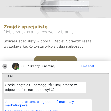
Znajdź specjalistę
Plebiscyt skupia najlepszych w branży
Szukasz specjalisty w pobliżu Ciebie? Sprawdź naszą
wyszukiwarkę. Korzystaj tylko z usług najlepszych!
Szukaj
ORŁY Branży Funeralnej
Live chat
18:53
Cześć, chętnie Ci pomogę! 🙂 Kliknij proszę w
odpowiedni temat rozmowy! 🙂
Organizator plebiscytu
Plebiscyt
Kontakt
Jestem Laureatem, chcę odebrać materiały
Bright Side Solutions sp. z o.
Laureaci
Kontakt
marketingowe
o. sp. k.
Lista
ul. Ruska 22
wszystkich