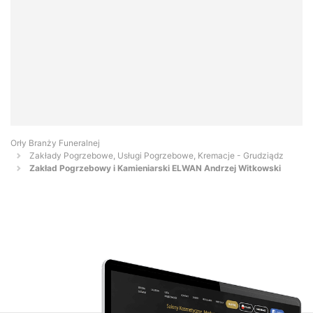
Orły Branży Funeralnej
Zakłady Pogrzebowe, Usługi Pogrzebowe, Kremacje - Grudziądz
Zakład Pogrzebowy i Kamieniarski ELWAN Andrzej Witkowski