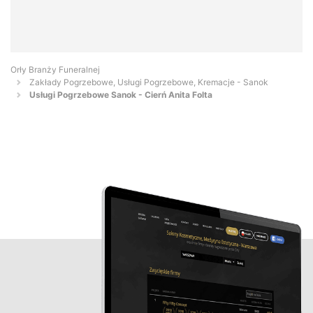
Orły Branży Funeralnej
Zakłady Pogrzebowe, Usługi Pogrzebowe, Kremacje - Sanok
Usługi Pogrzebowe Sanok - Cierń Anita Folta