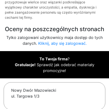
przygotowuje wieńce oraz wiązanki podkreślające
wyjątkowy charakter uroczystości, a empatia, dyskrecja i
pełne zaangażowanie personelu są często wyróżnianymi
cechami tej firmy.
Oceny na poszczególnych stronach
Tylko zalogowani użytkownicy maja dostęp do tych
danych.
Kliknij, aby się zalogować.
To Twoja firma
?
Gratulacje!
Sprawdź jak odebrać materiały
promocyjne!
Nowy Dwór Mazowiecki
ul. Targowa 1/3