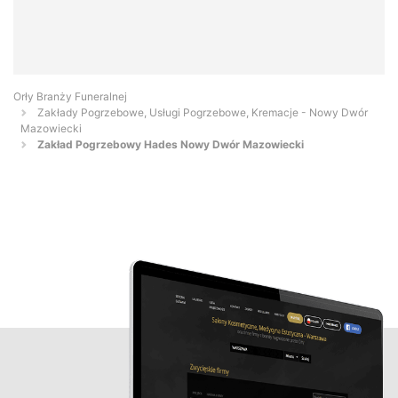
Orły Branży Funeralnej
Zakłady Pogrzebowe, Usługi Pogrzebowe, Kremacje - Nowy Dwór
Mazowiecki
Zakład Pogrzebowy Hades Nowy Dwór Mazowiecki