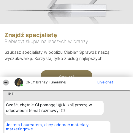
Znajdź specjalistę
Plebiscyt skupia najlepszych w branży
Szukasz specjalisty w pobliżu Ciebie? Sprawdź naszą
wyszukiwarkę. Korzystaj tylko z usług najlepszych!
Szukaj
ORŁY Branży Funeralnej
Live chat
19:11
Cześć, chętnie Ci pomogę! 🙂 Kliknij proszę w
odpowiedni temat rozmowy! 🙂
Organizator plebiscytu
Plebiscyt
Kontakt
Jestem Laureatem, chcę odebrać materiały
Bright Side Solutions sp. z o.
Laureaci
Kontakt
marketingowe
o. sp. k.
Lista