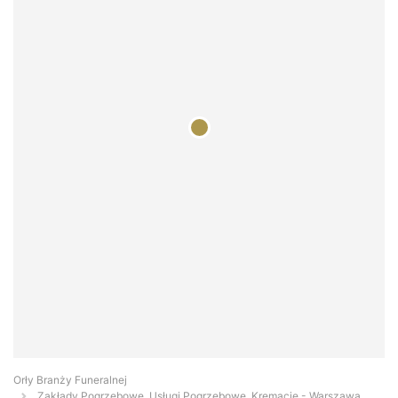
Orły Branży Funeralnej
Zakłady Pogrzebowe, Usługi Pogrzebowe, Kremacje - Warszawa