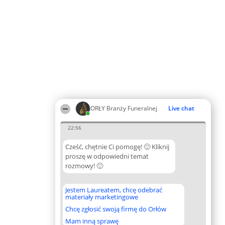
ORŁY Branży Funeralnej
Live chat
22:56
Cześć, chętnie Ci pomogę! 🙂 Kliknij
proszę w odpowiedni temat
rozmowy! 🙂
Jestem Laureatem, chcę odebrać
materiały marketingowe
Chcę zgłosić swoją firmę do Orłów
Mam inną sprawę