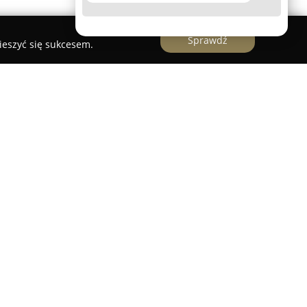
Sprawdź
ieszyć się sukcesem.
anży pogrzebowej na terenie Gdańska, który
wiązanych z organizacją ceremonii pożegnalnych.
 rodzinom na wszystkich etapach przygotowań,
oraz prowadząc działania z należytą troską i
jmują przewóz osób zmarłych, kompleksowe
k również załatwianie niezbędnych formalności
ę nowoczesnym krematorium w Gdańsku,