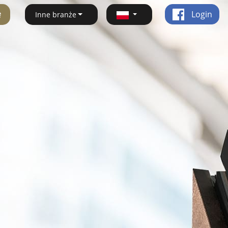
ę
Login
Inne branże