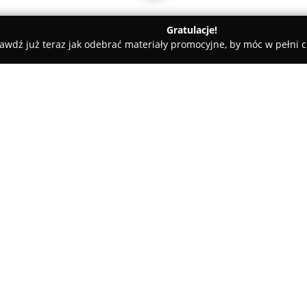
Gratulacje!
awdź już teraz jak odebrać materiały promocyjne, by móc w pełni c
ługi Pogrzebowe, Kremacje - Gdańsk
Kalia - usługi pogrzebowe
O firmie:
Kalia
to zakład działający w br
świadczy pełen zakres usług z
Zespół firmy oferuje wsparcie
dbając o godność uroczystości 
Pokaż więcej >>
profesjonalizmem. Usługi obe
przygotowanie do pochówku, ja
urzędowych i cmentarnych.
Przedsiębiorstwo odznacza si