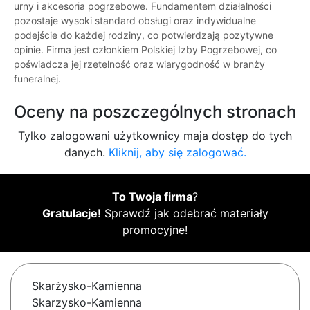
urny i akcesoria pogrzebowe. Fundamentem działalności
pozostaje wysoki standard obsługi oraz indywidualne
podejście do każdej rodziny, co potwierdzają pozytywne
opinie. Firma jest członkiem Polskiej Izby Pogrzebowej, co
poświadcza jej rzetelność oraz wiarygodność w branży
funeralnej.
Oceny na poszczególnych stronach
Tylko zalogowani użytkownicy maja dostęp do tych
danych.
Kliknij, aby się zalogować.
To Twoja firma
?
Gratulacje!
Sprawdź jak odebrać materiały
promocyjne!
Skarżysko-Kamienna
Skarzysko-Kamienna