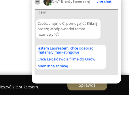
ORŁY Branży Funeralnej
Live chat
18:01
Cześć, chętnie Ci pomogę! 🙂 Kliknij
proszę w odpowiedni temat
rozmowy! 🙂
Jestem Laureatem, chcę odebrać
materiały marketingowe
Chcę zgłosić swoją firmę do Orłów
Mam inną sprawę
Sprawdź
ieszyć się sukcesem.
owy Soporowska Zuzanna