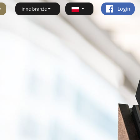
ę
Login
Inne branże