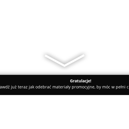
Gratulacje!
awdź już teraz jak odebrać materiały promocyjne, by móc w pełni c
ugi Pogrzebowe, Kremacje - powiat głubczycki
Zakład Pogrzeb