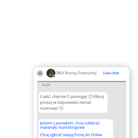
ORŁY Branży Funeralnej
Live chat
16:29
Cześć, chętnie Ci pomogę! 🙂 Kliknij
proszę w odpowiedni temat
rozmowy! 🙂
Jestem Laureatem, chcę odebrać
materiały marketingowe
Chcę zgłosić swoją firmę do Orłów