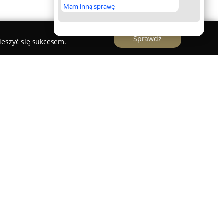
Mam inną sprawę
Sprawdź
ieszyć się sukcesem.
in OLIMP - Kremacja
LIMP - Kremacje
mieści się przy ulicy Wolności
chstronne usługi z zakresu organizacji
wno ceremonie katolickie, jak i świeckie, z
ualnych przekonań i potrzeb rodzin. Ważnym
staje posiadanie nowoczesnego krematorium przy
nie, gdzie zastosowano zaawansowane
wane komputerowo, umożliwiając precyzyjne i
emacji. Zaplecze to pozwala oferować wysoki