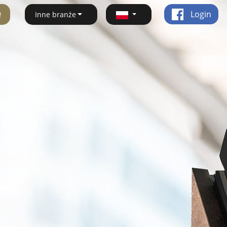
ę
Login
Inne branże