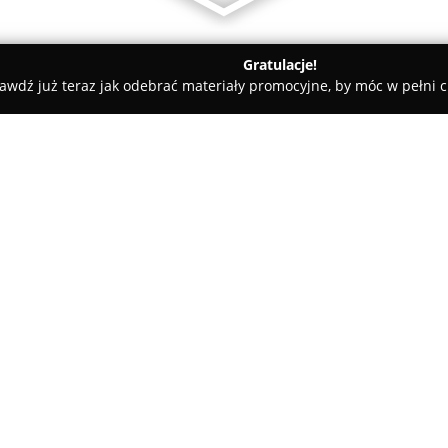
Gratulacje!
awdź już teraz jak odebrać materiały promocyjne, by móc w pełni c
ugi Pogrzebowe, Kremacje - Strzelin
Zakład Pogrzebowy Strzel
- Kremacja
O firmie:
Zakład Pogrzebowy Strzelin O
25A w Strzelinie, oferując wsze
pogrzebów. Firma realizuje zaró
dużym szacunkiem dla indywid
Pokaż więcej >>
wyróżnikiem działalności pozo
ul. Ząbkowickiej 78 w Strzeli
technologicznie piece obsługi
bezpieczne przeprowadzanie kr