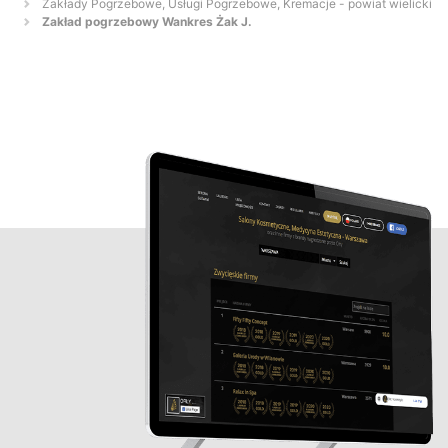
Zakłady Pogrzebowe, Usługi Pogrzebowe, Kremacje - powiat wielicki
Zakład pogrzebowy Wankres Żak J.