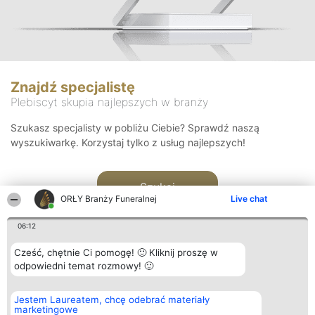
Znajdź specjalistę
Plebiscyt skupia najlepszych w branży
Szukasz specjalisty w pobliżu Ciebie? Sprawdź naszą
wyszukiwarkę. Korzystaj tylko z usług najlepszych!
Szukaj
ORŁY Branży Funeralnej
Live chat
06:12
Cześć, chętnie Ci pomogę! 🙂 Kliknij proszę w
odpowiedni temat rozmowy! 🙂
Organizator plebiscytu
Plebiscyt
Kontakt
Jestem Laureatem, chcę odebrać materiały
Bright Side Solutions sp. z o.
Laureaci
Kontakt
marketingowe
o. sp. k.
Lista