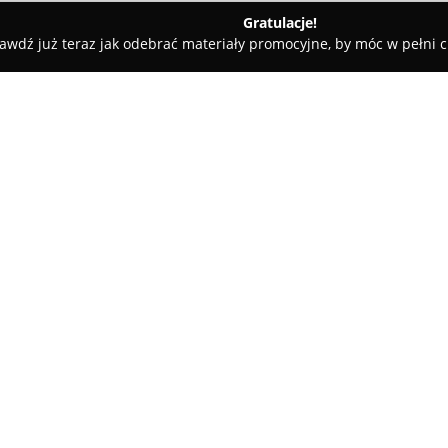
Gratulacje!
awdź już teraz jak odebrać materiały promocyjne, by móc w pełni c
ługi Pogrzebowe, Kremacje - Wałbrzych
Zakład pogrzebowy Ga
zych
O firmie:
Zakład pogrzebowy Gamma
z 
dwudziestoletnią tradycją, wy
usług pogrzebowych na obszarz
swoją główną siedzibę w Wałbr
Pokaż więcej >>
dodatkowy oddział w Boguszowi
doświadczenia, firma przykład
jakie przeżywają rodziny w cza
organizacji uroczystości pożeg
Zakład Gamma koncentruje się 