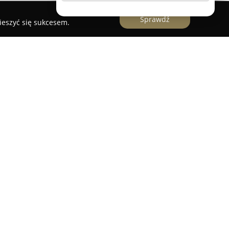
Sprawdź
ieszyć się sukcesem.
mma - Wałbrzych
Wałbrzycha to rodzinna firma z ponad
specjalizowana w świadczeniu kompleksowych
e Dolnego Śląska. Przedsiębiorstwo posiada
zychu przy ulicy Alfreda Sokołowskiego 1A oraz
e-Gorcach. Działając na bazie wieloletniego
a dużą wagę do zrozumienia trudnych emocji,
sie żałoby, zapewniając wsparcie podczas
nalnych.
na świadczeniu usług najwyższej jakości,