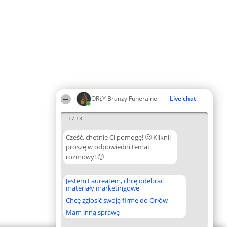
ORŁY Branży Funeralnej
Live chat
17:13
Cześć, chętnie Ci pomogę! 🙂 Kliknij
proszę w odpowiedni temat
rozmowy! 🙂
Jestem Laureatem, chcę odebrać
materiały marketingowe
Chcę zgłosić swoją firmę do Orłów
Mam inną sprawę