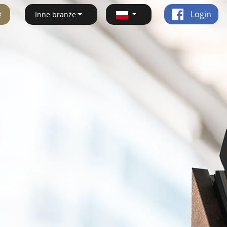
ę
Login
Inne branże