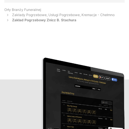
Orły Branży Funeralnej
Zakłady Pogrzebowe, Usługi Pogrzebowe, Kremacje - Chełmno
Zakład Pogrzebowy Znicz B. Stachura