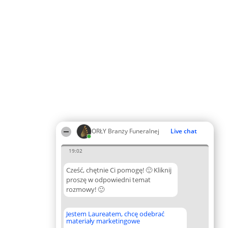
ORŁY Branży Funeralnej
Live chat
19:02
Cześć, chętnie Ci pomogę! 🙂 Kliknij
proszę w odpowiedni temat
rozmowy! 🙂
Jestem Laureatem, chcę odebrać
materiały marketingowe