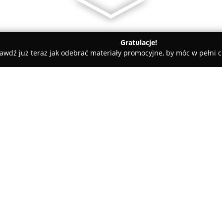
Gratulacje!
awdź już teraz jak odebrać materiały promocyjne, by móc w pełni c
ługi Pogrzebowe, Kremacje - Warszawa
Zakład Usług Pogrzeb
SKI Warszawa Powązki
O firmie:
Zakład Usług Pogrzebowych K
rodzinne przedsiębiorstwo, któ
usług funeralnych. Jego siedzib
słynnego Cmentarza Powązkows
ceremonii pogrzebowych. Firm
św. Łukasza, nowoczesnymi ch
profesjonalne przygotowanie c