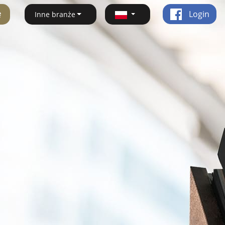
ę
Login
Inne branże