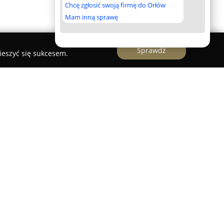
Chcę zgłosić swoją firmę do Orłów
Mam inną sprawę
Sprawdź
ieszyć się sukcesem.
owych KOPERSKI Warszawa Powązki
operski
w Warszawie to zakorzenione w tradycji
re nieprzerwanie od 1937 roku działa w sektorze
a mieści się przy ulicy Powązkowskiej 2, tuż obok
kiego, gdzie oferuje kompleksową obsługę
a dysponuje elegancką kaplicą pod wezwaniem
łodniami oraz zapleczem umożliwiającym
iała Zmarłego, w tym wykonywanie zabiegów