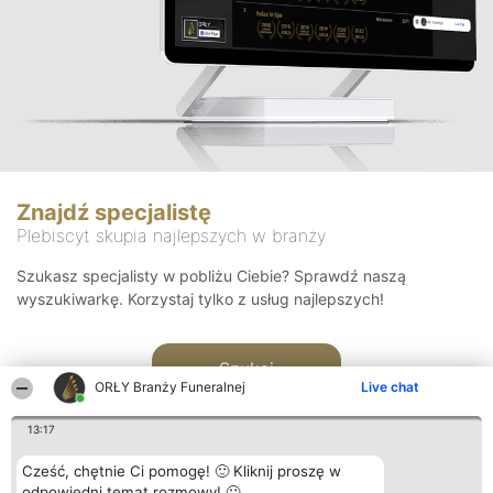
Znajdź specjalistę
Plebiscyt skupia najlepszych w branży
Szukasz specjalisty w pobliżu Ciebie? Sprawdź naszą
wyszukiwarkę. Korzystaj tylko z usług najlepszych!
Szukaj
ORŁY Branży Funeralnej
Live chat
13:17
Cześć, chętnie Ci pomogę! 🙂 Kliknij proszę w
odpowiedni temat rozmowy! 🙂