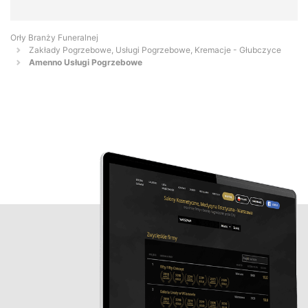
Orły Branży Funeralnej
Zakłady Pogrzebowe, Usługi Pogrzebowe, Kremacje - Głubczyce
Amenno Usługi Pogrzebowe