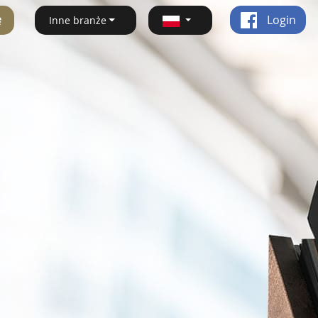
ę
Login
Inne branże