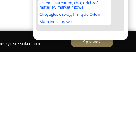
Jestem Laureatem, chcę odebrać
materiały marketingowe
Chcę zgłosić swoją firmę do Orłów
Mam inną sprawę
Sprawdź
ieszyć się sukcesem.
owy z Rybnika, który specjalizuje się w
ych, wspierając rodziny z wyczuciem i
omentach po stracie bliskich. Swoją
 okoliczne miejscowości, a także świadczy usługi
a firmy obejmuje przygotowanie ceremonii