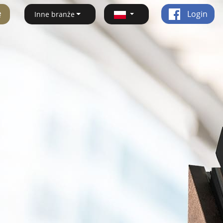
ę
Login
Inne branże