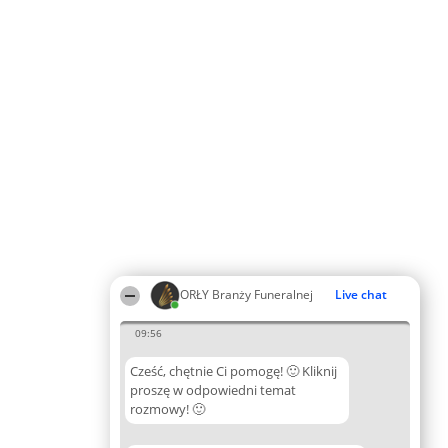
ORŁY Branży Funeralnej
Live chat
09:56
Cześć, chętnie Ci pomogę! 🙂 Kliknij
proszę w odpowiedni temat
rozmowy! 🙂