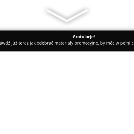
Gratulacje!
awdź już teraz jak odebrać materiały promocyjne, by móc w pełni c
ugi Pogrzebowe, Kremacje - Rybnik
Zakład Pogrzebowy Kruzal
O firmie:
Kruzal
to uznany zakład pogrzeb
kompleksowych usługach żałobn
profesjonalizmem w trudnych m
działalnością obejmuje Rybnik i
na terenie całej Polski. Ofert