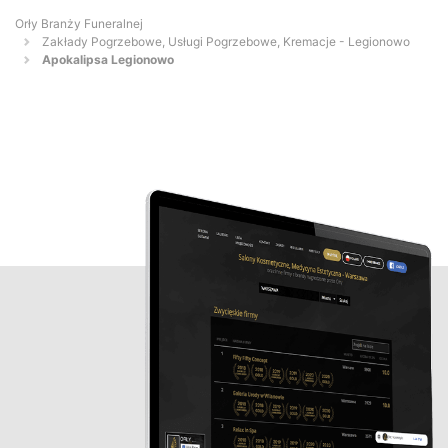
Orły Branży Funeralnej
Zakłady Pogrzebowe, Usługi Pogrzebowe, Kremacje - Legionowo
Apokalipsa Legionowo